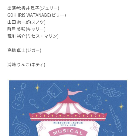
出演者:折井 理子(ジュリー)
GOH IRIS WATANABE(ビリー)
山田 宗一郎(スノウ)
町屋 美咲(キャリー)
荒川 裕介(ミセス・マリン)
高橋 卓士(ジガー)
浦嶋 りんこ(ネティ)