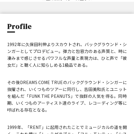
Profile
1992年に久保田利伸よりスカウトされ、バックグラウンド・シ
ンガーとしてプロデビュー。弾力と包容力のある声質と、時に
凄みまで感じさせるパワフルな声量と表現力は、ひと声で「彼
女だ」と聴く人に知らしめる1級品である。
その後DREAMS COME TRUEのバックグラウンド・シンガーに
抜擢され、いくつものツアーに同行し、吉田美和氏とユニット
を組んだ「FUNK THE PEANUTS」で抜群の人気を得る。同時
期、いくつものアーティスト達のライブ、レコーディング等に
呼ばれる存在となる。
1999年、「RENT」に起用されたことでミュージカルの道を開
く。これを機に「レ・ミゼラブル」「フル・モンティ」「シス