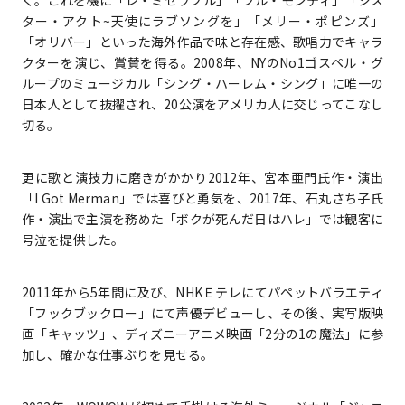
ター・アクト~天使にラブソングを」「メリー・ポピンズ」
「オリバー」といった海外作品で味と存在感、歌唱力でキャラ
クターを演じ、賞賛を得る。2008年、NYのNo1ゴスペル・グ
ループのミュージカル「シング・ハーレム・シング」に唯一の
日本人として抜擢され、20公演をアメリカ人に交じってこなし
切る。
更に歌と演技力に磨きがかかり2012年、宮本亜門氏作・演出
「I Got Merman」では喜びと勇気を、2017年、石丸さち子氏
作・演出で主演を務めた「ボクが死んだ日はハレ」では観客に
号泣を提供した。
2011年から5年間に及び、NHKＥテレにてパペットバラエティ
「フックブックロー」にて声優デビューし、その後、実写版映
画「キャッツ」、ディズニーアニメ映画「2分の1の魔法」に参
加し、確かな仕事ぶりを見せる。